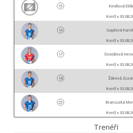
15
Kindlová Eliš
Končí v 03.08.2
16
Gajdová Karol
Končí v 03.08.2
17
Dostálová Vero
Končí v 03.08.2
18
Žáková Zuza
Končí v 03.08.2
25
Brancuská Mon
Končí v 03.08.2
Trenéři