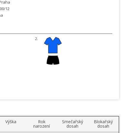
Praha
300/12
ha
2.
Výška
Rok
Smečařský
Blokařský
narození
dosah
dosah