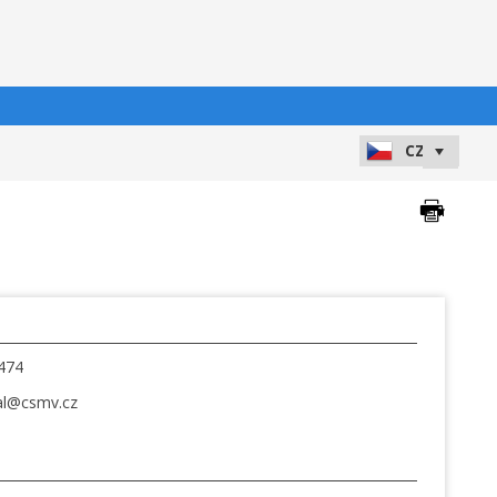
474
al@csmv.cz