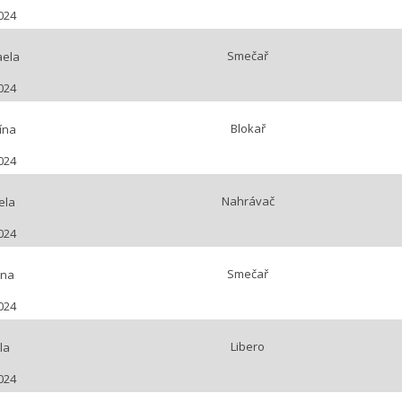
024
Smečař
aela
024
Blokař
ína
024
Nahrávač
ela
024
Smečař
ýna
024
Libero
la
024