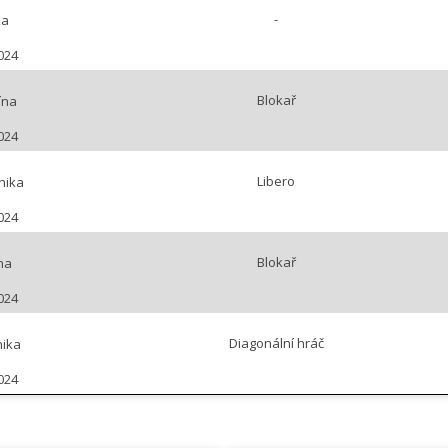
-
ka
024
Blokař
ína
024
Libero
nika
024
Blokař
na
024
Diagonální hráč
ika
024