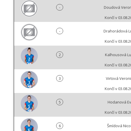
-
Doudová Veron
Končí v 03.08.2
-
Drahorádová L
Končí v 03.08.2
2
Kalhousová Lu
Končí v 03.08.2
3
Virtová Veron
Končí v 03.08.2
5
Hodanová E
Končí v 03.08.2
6
Šmídová Nico