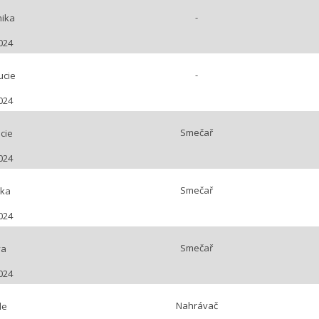
-
ika
024
-
ucie
024
Smečař
cie
024
Smečař
ika
024
Smečař
va
024
Nahrávač
le