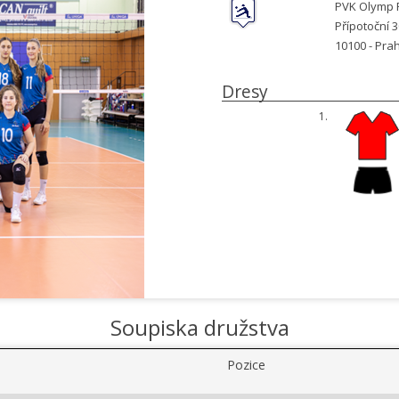
PVK Olymp 
Přípotoční 
10100 -
Pra
Dresy
1.
Soupiska družstva
Pozice