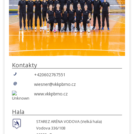
Kontakty
+420602767551
wiesner@vkkpbrno.cz
www.vkkpbrno.cz
Hala
STAREZ ARÉNA VODOVA (Velká hala)
Vodova 336/108