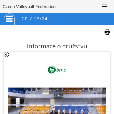
Togg
Czech Volleyball Federation
navig
CP-Z 23/24
Informace o družstvu