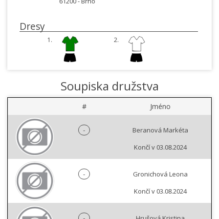
61200 -
Brno
Dresy
1.
2.
Soupiska družstva
#
Jméno
-
Beranová Markéta
Končí v 03.08.2024
-
Gronichová Leona
Končí v 03.08.2024
-
Hrušová Kristina