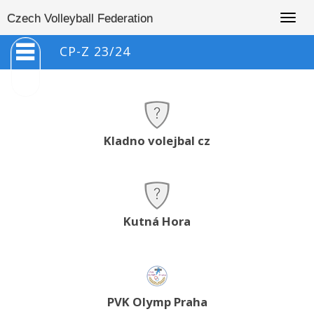
Togg
Czech Volleyball Federation
navig
CP-Z 23/24
Kladno volejbal cz
Kutná Hora
PVK Olymp Praha