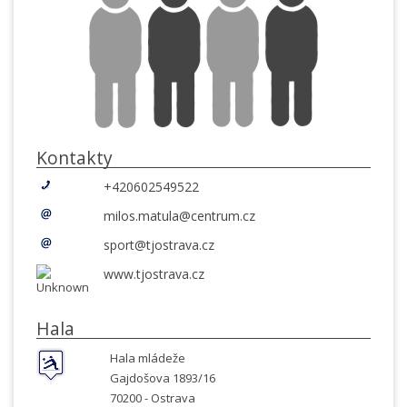
Kontakty
+420602549522
milos.matula@centrum.cz
sport@tjostrava.cz
www.tjostrava.cz
Hala
Hala mládeže
Gajdošova 1893/16
70200 -
Ostrava