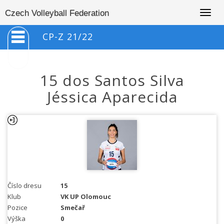
Togg
Czech Volleyball Federation
navig
CP-Z 21/22
15 dos Santos Silva
Jéssica Aparecida
Číslo dresu
15
Klub
VK UP Olomouc
Pozice
Smečař
Výška
0