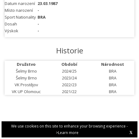
Datum narození
23.03.1987
Místo narození
-
Sport Nationality
BRA
Dosah
-
Výskok
-
Historie
Družstvo
Období
Národnost
Šelmy Brno
2024/25
BRA
Šelmy Brno
2023/24
BRA
VK Prostějov
2022/23
BRA
VK UP Olomouc
2021/22
BRA
We use cookies on this site to enhance your browsing experience -
>Learn more
X
PRIVACY POLICY