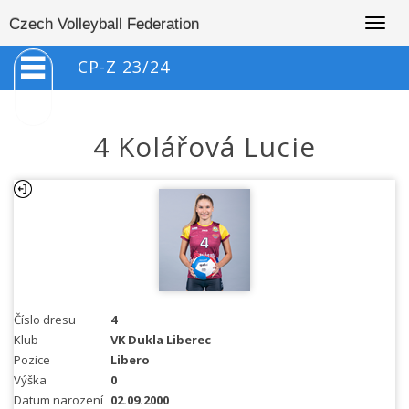
Togg
Czech Volleyball Federation
navig
CP-Z 23/24
4 Kolářová Lucie
Číslo dresu
4
Klub
VK Dukla Liberec
Pozice
Libero
Výška
0
Datum narození
02.09.2000