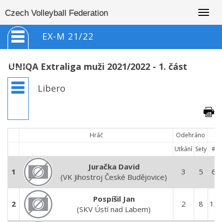
Togg
Czech Volleyball Federation
navig
EX-M 21/22
UNIQA Extraliga muži 2021/2022 - 1. část
Libero
Hráč
Odehráno
Utkání
Sety
#
Juračka David
1
3
5
6
(VK Jihostroj České Budějovice)
Pospíšil Jan
2
2
8
13
(SKV Ústí nad Labem)