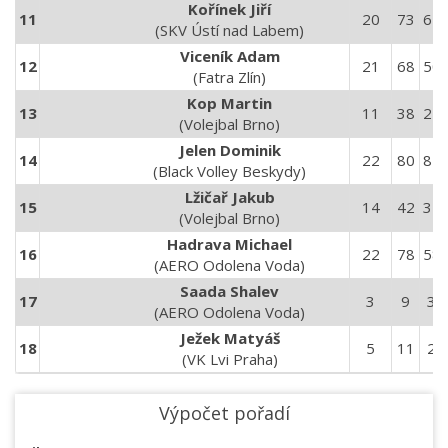
Kořínek Jiří
11
20
73
65
(SKV Ústí nad Labem)
Viceník Adam
12
21
68
50
(Fatra Zlín)
Kop Martin
13
11
38
25
(Volejbal Brno)
Jelen Dominik
14
22
80
81
(Black Volley Beskydy)
Lžičař Jakub
15
14
42
32
(Volejbal Brno)
Hadrava Michael
16
22
78
58
(AERO Odolena Voda)
Saada Shalev
17
3
9
3
(AERO Odolena Voda)
Ježek Matyáš
18
5
11
2
(VK Lvi Praha)
Výpočet pořadí