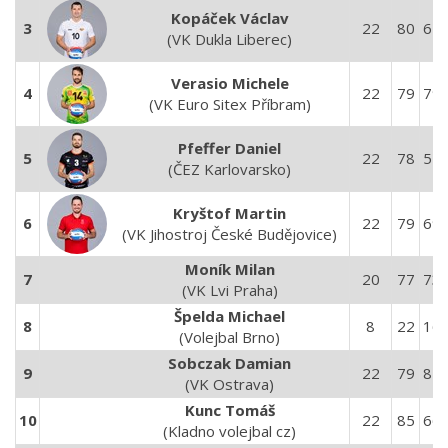
Kopáček Václav
3
22
80
67
(VK Dukla Liberec)
Verasio Michele
4
22
79
79
(VK Euro Sitex Příbram)
Pfeffer Daniel
5
22
78
54
(ČEZ Karlovarsko)
Kryštof Martin
6
22
79
69
(VK Jihostroj České Budějovice)
Moník Milan
7
20
77
73
(VK Lvi Praha)
Špelda Michael
8
8
22
16
(Volejbal Brno)
Sobczak Damian
9
22
79
87
(VK Ostrava)
Kunc Tomáš
10
22
85
66
(Kladno volejbal cz)